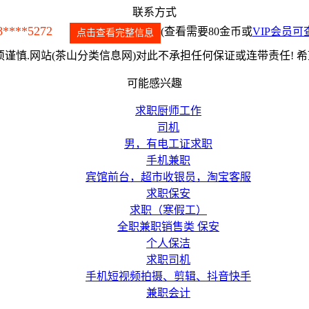
联系方式
8****5272
(查看需要80金币或
VIP会员可
点击查看完整信息
谨慎.网站(茶山分类信息网)对此不承担任何保证或连带责任! 
可能感兴趣
求职厨师工作
司机
男，有电工证求职
手机兼职
宾馆前台，超市收银员，淘宝客服
求职保安
求职（寒假工）
全职兼职销售类 保安
个人保洁
求职司机
手机短视频拍摄、剪辑、抖音快手
兼职会计