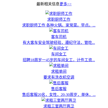
最新相关信息
更多>>
求职厨师工作
求职厨师工作 各种火锅。家常菜。早点。...
客车司机
有大客车安全驾驶经验，遵纪守法，管吃...
车间女工
招聘18周岁一45岁的车间女工，计件工资...
求租单间
要求有洗衣机空调
售后客服
售后客服20名，女性，20-30周岁，单休，...
求租三室两厅两卫