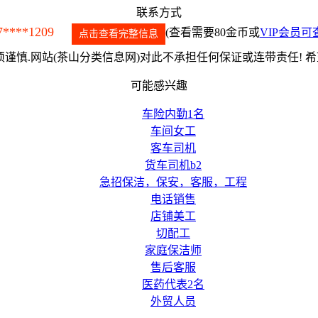
联系方式
7****1209
(查看需要80金币或
VIP会员可
点击查看完整信息
谨慎.网站(茶山分类信息网)对此不承担任何保证或连带责任! 
可能感兴趣
车险内勤1名
车间女工
客车司机
货车司机b2
急招保洁，保安，客服，工程
电话销售
店铺美工
切配工
家庭保洁师
售后客服
医药代表2名
外贸人员